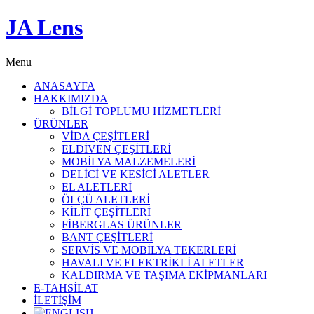
JA Lens
Menu
ANASAYFA
HAKKIMIZDA
BİLGİ TOPLUMU HİZMETLERİ
ÜRÜNLER
VİDA ÇEŞİTLERİ
ELDİVEN ÇEŞİTLERİ
MOBİLYA MALZEMELERİ
DELİCİ VE KESİCİ ALETLER
EL ALETLERİ
ÖLÇÜ ALETLERİ
KİLİT ÇEŞİTLERİ
FİBERGLAS ÜRÜNLER
BANT ÇEŞİTLERİ
SERVİS VE MOBİLYA TEKERLERİ
HAVALI VE ELEKTRİKLİ ALETLER
KALDIRMA VE TAŞIMA EKİPMANLARI
E-TAHSİLAT
İLETİŞİM