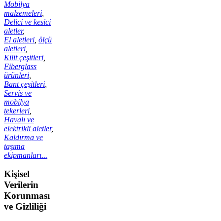
Mobilya
malzemeleri
,
Delici ve kesici
aletler
,
El aletleri
,
ölçü
aletleri
,
Kilit çeşitleri
,
Fiberglass
ürünleri
,
Bant çeşitleri
,
Servis ve
mobilya
tekerleri
,
Havalı ve
elektrikli aletler
,
Kaldırma ve
taşıma
ekipmanları...
Kişisel
Verilerin
Korunması
ve Gizliliği