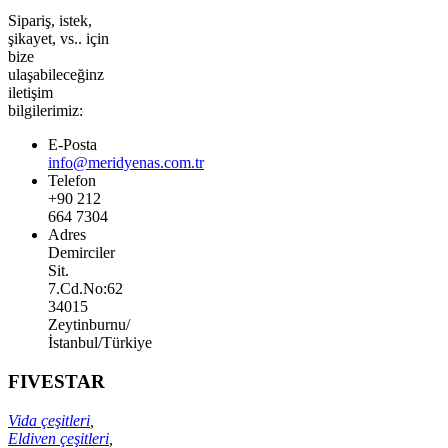
Sipariş, istek,
şikayet, vs.. için
bize
ulaşabileceğinz
iletişim
bilgilerimiz:
E-Posta
info@meridyenas.com.tr
Telefon
+90 212
664 7304
Adres
Demirciler
Sit.
7.Cd.No:62
34015
Zeytinburnu/
İstanbul/Türkiye
FIVESTAR
Vida çeşitleri
,
Eldiven çeşitleri
,