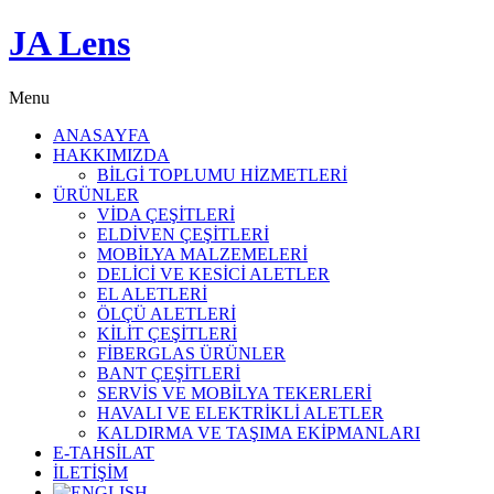
JA Lens
Menu
ANASAYFA
HAKKIMIZDA
BİLGİ TOPLUMU HİZMETLERİ
ÜRÜNLER
VİDA ÇEŞİTLERİ
ELDİVEN ÇEŞİTLERİ
MOBİLYA MALZEMELERİ
DELİCİ VE KESİCİ ALETLER
EL ALETLERİ
ÖLÇÜ ALETLERİ
KİLİT ÇEŞİTLERİ
FİBERGLAS ÜRÜNLER
BANT ÇEŞİTLERİ
SERVİS VE MOBİLYA TEKERLERİ
HAVALI VE ELEKTRİKLİ ALETLER
KALDIRMA VE TAŞIMA EKİPMANLARI
E-TAHSİLAT
İLETİŞİM