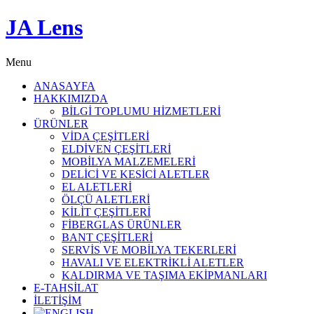
JA Lens
Menu
ANASAYFA
HAKKIMIZDA
BİLGİ TOPLUMU HİZMETLERİ
ÜRÜNLER
VİDA ÇEŞİTLERİ
ELDİVEN ÇEŞİTLERİ
MOBİLYA MALZEMELERİ
DELİCİ VE KESİCİ ALETLER
EL ALETLERİ
ÖLÇÜ ALETLERİ
KİLİT ÇEŞİTLERİ
FİBERGLAS ÜRÜNLER
BANT ÇEŞİTLERİ
SERVİS VE MOBİLYA TEKERLERİ
HAVALI VE ELEKTRİKLİ ALETLER
KALDIRMA VE TAŞIMA EKİPMANLARI
E-TAHSİLAT
İLETİŞİM