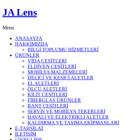
JA Lens
Menu
ANASAYFA
HAKKIMIZDA
BİLGİ TOPLUMU HİZMETLERİ
ÜRÜNLER
VİDA ÇEŞİTLERİ
ELDİVEN ÇEŞİTLERİ
MOBİLYA MALZEMELERİ
DELİCİ VE KESİCİ ALETLER
EL ALETLERİ
ÖLÇÜ ALETLERİ
KİLİT ÇEŞİTLERİ
FİBERGLAS ÜRÜNLER
BANT ÇEŞİTLERİ
SERVİS VE MOBİLYA TEKERLERİ
HAVALI VE ELEKTRİKLİ ALETLER
KALDIRMA VE TAŞIMA EKİPMANLARI
E-TAHSİLAT
İLETİŞİM